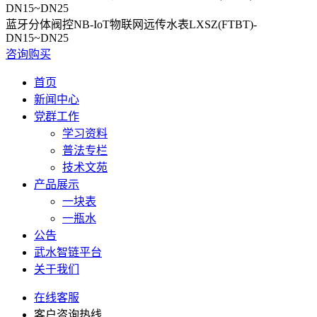
DN15~DN25
蓝牙分体阀控NB-IoT物联网远传水表LXSZ(FTBT)-
DN15~DN25
咨询购买
首页
新闻中心
党群工作
学习资料
普法专栏
技术文苑
产品展示
一块表
一瓶水
公告
武水智链平台
关于我们
在线客服
客户咨询热线