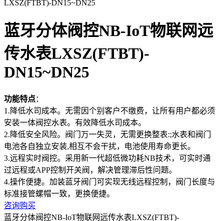
LXSZ(FTBT)-DN15~DN25
蓝牙分体阀控NB-IoT物联网远
传水表LXSZ(FTBT)-
DN15~DN25
功能特点
：
1.降低水司成本。无需因个别客户不缴费，让所有用户都必须
安装一体阀控水表。有效降低水司成本。
2.降低安全风险。阀门万一失灵，无需更换整表:;水表和阀门
电池各自独立安装,相互不会干扰，电池使用寿命更长。
3.远程实时阀控。采用新一代超低微功耗NB技术，可实时通
过远程或APP控制开关阀，解决管理滞后性问题。
4.操作便捷。加装蓝牙阀门可实现无线远程控制，阀门长度与
标准接管螺帽一致，更换便捷。
咨询购买
蓝牙分体阀控NB-IoT物联网远传水表LXSZ(FTBT)-